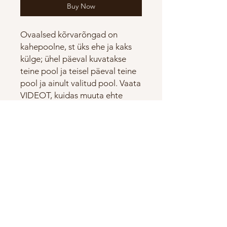
Buy Now
Ovaalsed kõrvarõngad on
kahepoolne, st üks ehe ja kaks
külge; ühel päeval kuvatakse
teine pool ja teisel päeval teine
pool ja ainult valitud pool. Vaata
VIDEOT, kuidas muuta ehte
nähtavat külge! Ehted on
valmistatud portselanist ehk
kõrge põletusega vastupidavast
keraamikast. Kõrvarõngad on
2,5 cm pikad.Kõrvahaagid on
925 Sterling SILVER.
Kõrvarõngad tule väikesesse
kasti!