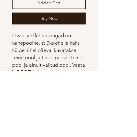
Add to Cart
Buy Now
Ovaalsed kõrvarõngad on
kahepoolne, st üks ehe ja kaks
külge; ühel päeval kuvatakse
teine pool ja teisel päeval teine
pool ja ainult valitud pool. Vaata
VIDEOT, kuidas muuta ehte
nähtavat külge! Ehted on
valmistatud portselanist ehk
kõrge põletusega vastupidavast
keraamikast. Kõrvarõngad on
2,5 cm pikad.Kõrvahaagid on
925 Sterling SILVER.
Kõrvarõngad tule väikesesse
kasti!