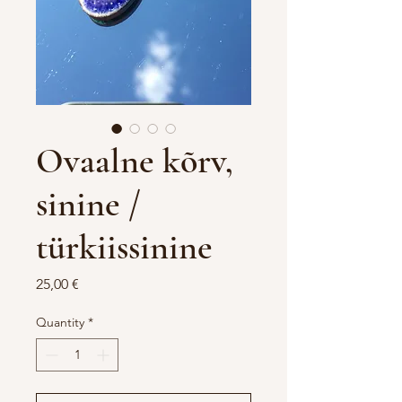
Ovaalne kõrv,
sinine /
türkiissinine
Price
25,00 €
Quantity
*