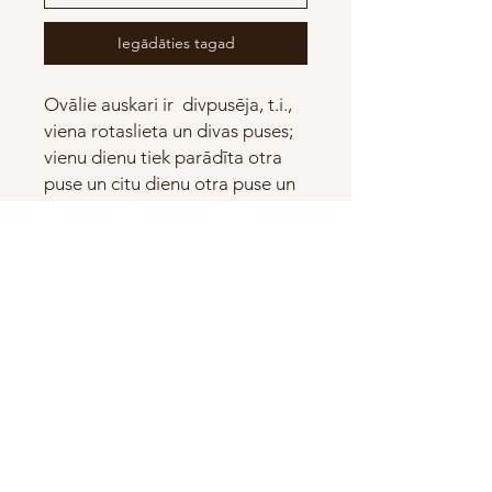
Iegādāties tagad
Ovālie auskari ir divpusēja, t.i.,
viena rotaslieta un divas puses;
vienu dienu tiek parādīta otra
puse un citu dienu otra puse un
tikai izvēlētā puse. Noskaties
VIDEO, kā nomainīt rotas
redzamo pusi! Rotas ir
izgatavotas no porcelāna, proti,
augstas apdedzināšanas
izturīgas keramikas. Auskari ir 3
cm garš. Ausu āķi ir sudraba
925 sudraba.
HEHKU.art