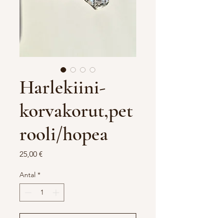
Harlekiini-
korvakorut,pet
rooli/hopea
Pris
25,00 €
Antal
*