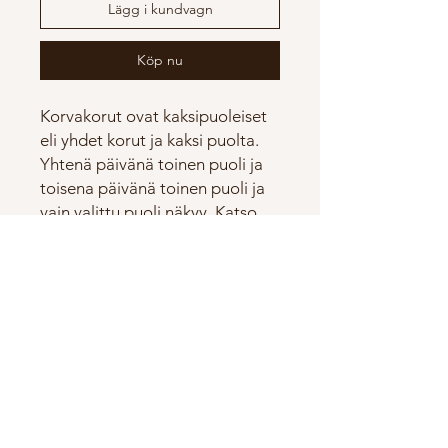
Lägg i kundvagn
Köp nu
Korvakorut ovat kaksipuoleiset
eli yhdet korut ja kaksi puolta.
Yhtenä päivänä toinen puoli ja
toisena päivänä toinen puoli ja
vain valittu puoli näkyy. Katso
video miten vaihdat korun
näkyvää puolta! Korut ovat
posliinia eli korkeapolttoista
kestävää keramiikkaa.
Korvakorut ovat 3cm mittaiset.
Koukut ovat 925 Sterling
hopeaa. Korut tulevat pienessä
rasiassa!