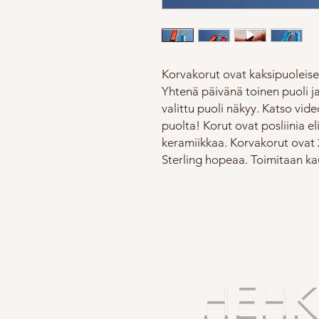
Korvakorut ovat kaksipuoleiset
Yhtenä päivänä toinen puoli ja
valittu puoli näkyy. Katso vid
puolta! Korut ovat posliinia e
keramiikkaa. Korvakorut ovat 
Sterling hopeaa. Toimitaan kau
HEHKU