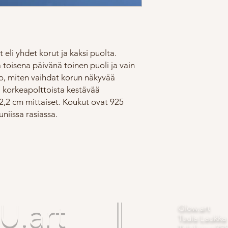
 eli yhdet korut ja kaksi puolta.
 toisena päivänä toinen puoli ja vain
eo, miten vaihdat korun näkyvää
li korkeapolttoista kestävää
2,2 cm mittaiset. Koukut ovat 925
niissa rasiassa.
.art
Glow.art
Tuula Laukka