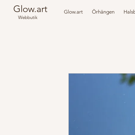
Glow.art
Glow.art
Örhängen
Hals
Webbutik