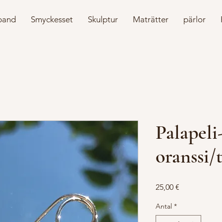
band
Smyckesset
Skulptur
Maträtter
pärlor
Palapeli
oranssi/
Pris
25,00 €
Antal
*