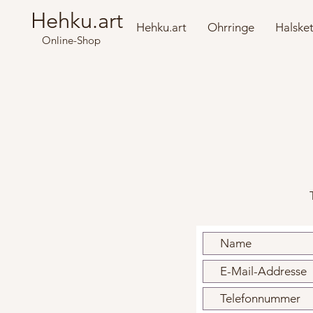
Hehku.art
Hehku.art
Ohrringe
Halske
Online-Shop
T