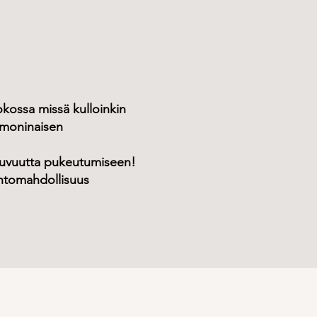
lokossa missä kulloinkin
a moninaisen
ottuvuutta pukeutumiseen!
aihtomahdollisuus