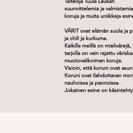
Taiteilija Tuula Laukan
suunnittelemia ja valmistamia
koruja ja muita uniikkeja esin
VÄRIT ovat elämän suola ja pi
ja
chili ja kurkuma.
Kaikilla meillä on mielivärejä
tarjolla on vain rajattu väris
muotovalikoiman koruja.
Visioin, että koruni ovat asu
Koruni ovat ilahduttavan moni
nauhoissa ja pannoissa
Jokainen esine on käsintehty 