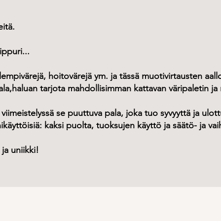
eitä.
ppuri...
, lempivärejä, hoitovärejä ym. ja tässä muotivirtausten aal
kaala,haluan tarjota mahdollisimman kattavan väripaletin j
n viimeistelyssä se puuttuva pala, joka tuo syvyyttä ja ul
käyttöisiä: kaksi puolta, tuoksujen käyttö ja säätö- ja v
ja uniikki!