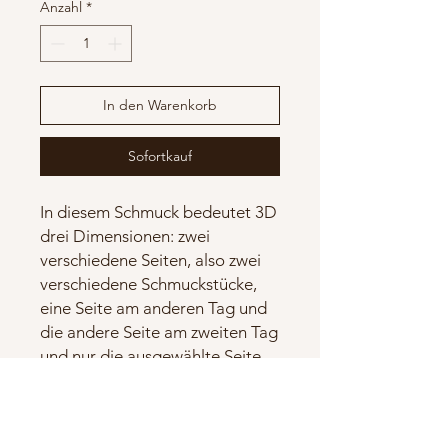
Anzahl
*
In den Warenkorb
Sofortkauf
In diesem Schmuck bedeutet 3D
drei Dimensionen: zwei
verschiedene Seiten, also zwei
verschiedene Schmuckstücke,
eine Seite am anderen Tag und
die andere Seite am zweiten Tag
und nur die ausgewählte Seite
ist sichtbar kann Ihr eigenes
Parfüm setzen, wenn Sie
möchten! Der Schmuck ist