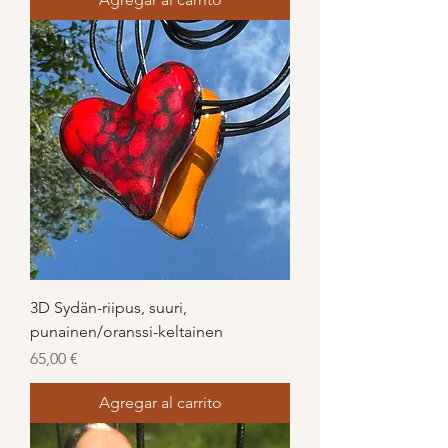
3D Sydän-riipus, suuri,
punainen/oranssi-keltainen
Precio
65,00 €
Agregar al carrito