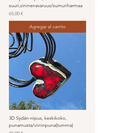
suuri,sininenavaruus/sumunharmaa
Precio
65,00 €
Agregar al carrito
3D Sydän-riipus, keskikoko,
punamusta/viininpuna(tumma)
Precio