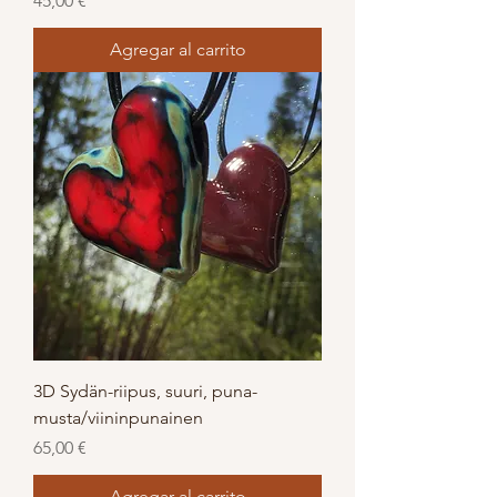
45,00 €
Agregar al carrito
3D Sydän-riipus, suuri, puna-
musta/viininpunainen
Precio
65,00 €
Agregar al carrito