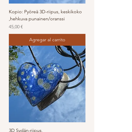
Kopio: Pyöreä 3D-riipus, keskikoko
,hehkuva punainen/oranssi
Precio
45,00 €
Agregar al carrito
3D Sydän-riipus,