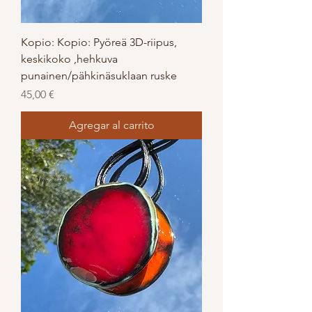
Kopio: Kopio: Pyöreä 3D-riipus,
keskikoko ,hehkuva
punainen/pähkinäsuklaan ruske
Precio
45,00 €
Agregar al carrito