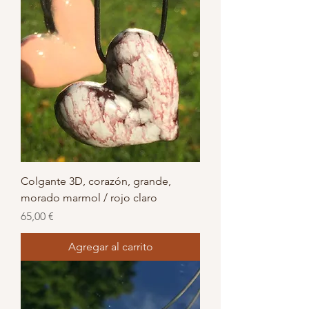
Colgante 3D, corazón, grande,
morado marmol / rojo claro
Precio
65,00 €
Agregar al carrito