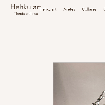
Hehku.art
Hehku.art
Aretes
Collares
Tienda en línea