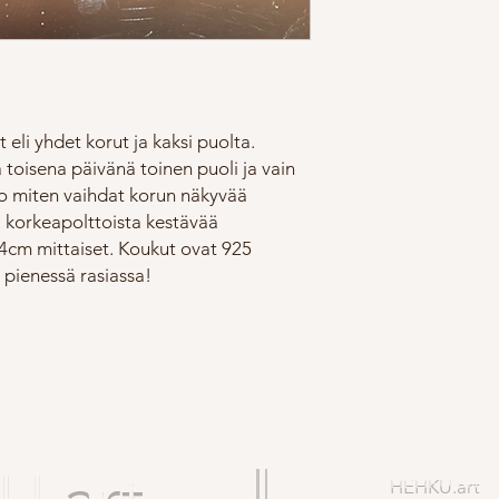
 eli yhdet korut ja kaksi puolta.
 toisena päivänä toinen puoli ja vain
deo miten vaihdat korun näkyvää
li korkeapolttoista kestävää
4cm mittaiset. Koukut ovat 925
 pienessä rasiassa!
.art
HEHKU.art