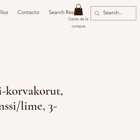
llos
Contacto
Search Results
Cesta de la
compra
ri-korvakorut,
ssi/lime, 3-