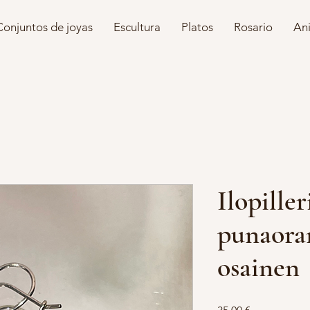
Conjuntos de joyas
Escultura
Platos
Rosario
Ani
Ilopille
punaoran
osainen
Precio