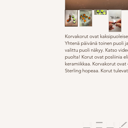
Korvakorut ovat kaksipuoleiset
Yhtenä päivänä toinen puoli ja
valittu puoli näkyy. Katso vi
puolta! Korut ovat posliinia e
keramiikkaa. Korvakorut ovat 
Sterling hopeaa. Korut tulevat
HEHKU