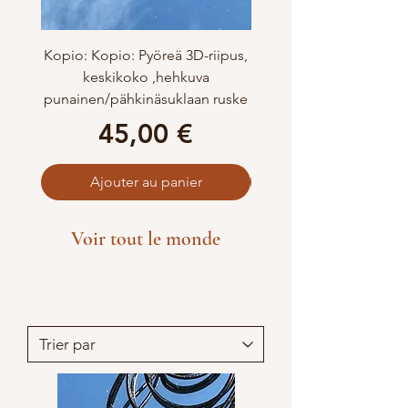
Kopio: Kopio: Pyöreä 3D-riipus,
Kopio: Pyöreä 3D-rii
keskikoko ,hehkuva
punainen/pähkinäsuklaan ruske
Prix
45,00 €
Ajouter au panier
Voir tout le monde
Tous les produits