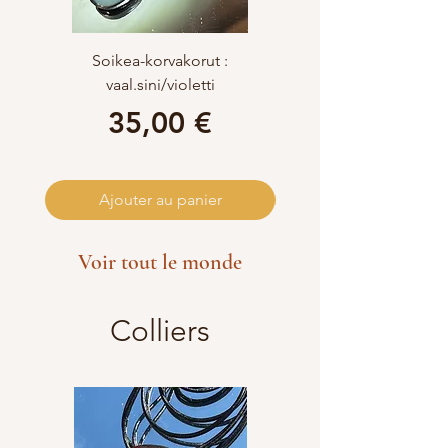
Soikea-korvakorut :
vaal.sini/violetti
korvakorut,pinkki:vaal
mpi ja tumma viininpu
Prix
35,00 €
Ajouter au panier
Voir tout le monde
Colliers