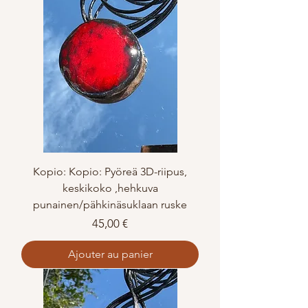
Kopio: Kopio: Pyöreä 3D-riipus,
keskikoko ,hehkuva
punainen/pähkinäsuklaan ruske
Prix
45,00 €
Ajouter au panier