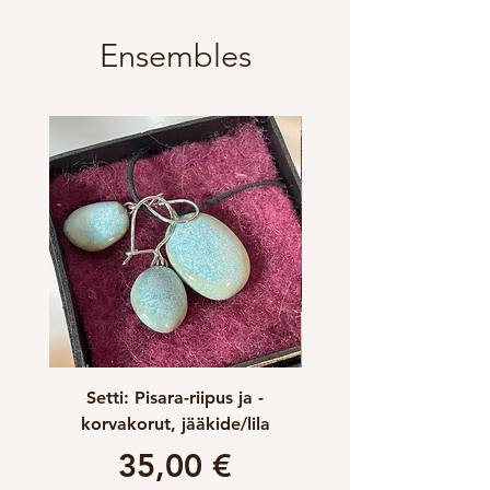
Ensembles
Setti: Pisara-riipus ja -
Setti: Lohkare-riipus
korvakorut, jääkide/lila
korvakorut, turkoosi
Prix
35,00 €