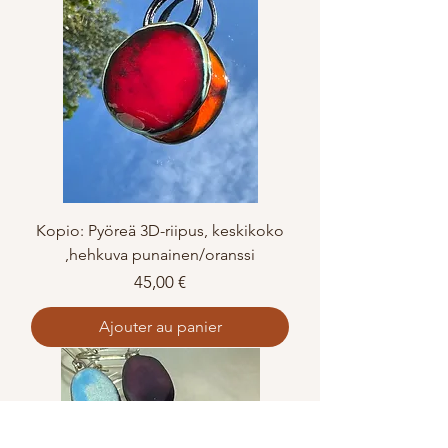
Kopio: Pyöreä 3D-riipus, keskikoko
,hehkuva punainen/oranssi
Prix
45,00 €
Ajouter au panier