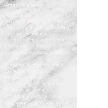
Artiste céramiste
Tuula Laukka
conçoit et fabrique des bijoux,
des sculptures, de la vaisselle et
des vases Värihehku.
L'idée a été motivée par mon
propre besoin d'obtenir
quelque chose de spectaculaire
et d'unique.
Les produits en céramique à
haute combustion
délicieusement colorés,
dimensionnés et façonnés sont
fabriqués à la main
individuellement, ce qui les
rend uniques. Il n'y a qu'un seul