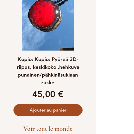
Kopio: Kopio: Pyöreä 3D-
Kopio: Pyöreä 3D-ri
riipus, keskikoko ,hehkuva
keskikoko ,hehk
punainen/pähkinäsuklaan
ruske
Prix
45,00 €
Ajouter au panier
Voir tout le monde