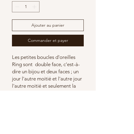
Ajouter au panier
Commander et payer
Les petites boucles d'oreilles
Ring sont double face, c'est-à-
dire un bijou et deux faces ; un
jour l'autre moitié et l'autre jour
l'autre moitié et seulement la
moitié sélectionnée sont
affichés .Les bijoux sont en
porcelaine, c'est-à-dire en
céramique durable à haute
cuisson. Les boucles d'oreilles
sont 1 cm de long.Les crochets