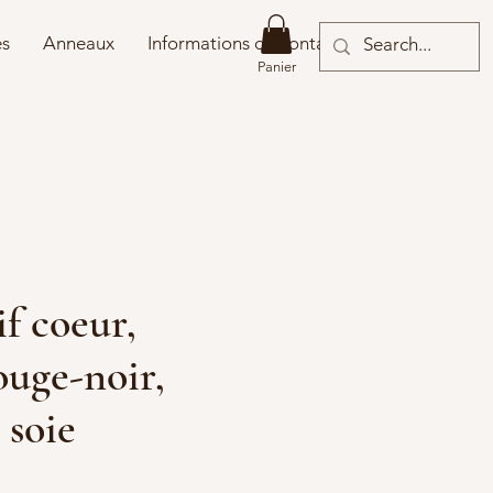
es
Anneaux
Informations de contact
Panier
f coeur,
ouge-noir,
 soie