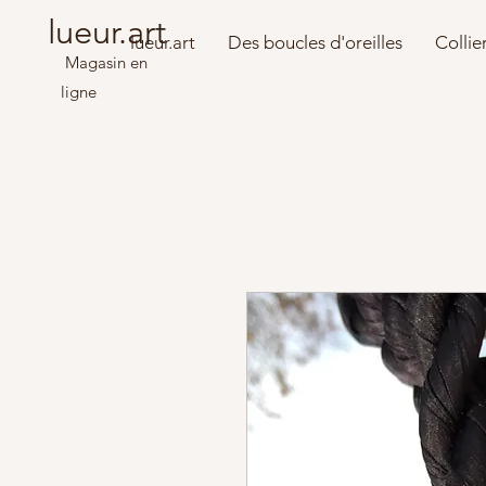
lueur.art
lueur.art
Des boucles d'oreilles
Collie
Magasin en
ligne