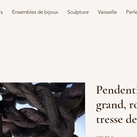
rs
Ensembles de bijoux
Sculpture
Vaisselle
Perl
Pendenti
grand, r
tresse de