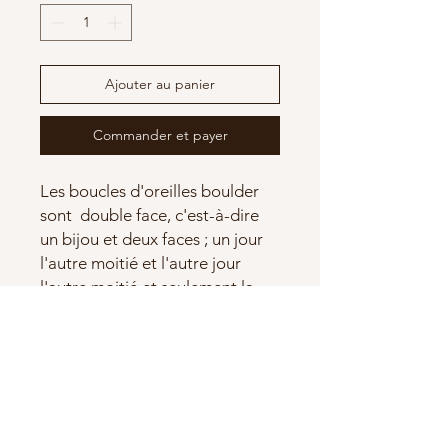
Ajouter au panier
Commander et payer
Les boucles d'oreilles boulder
sont double face, c'est-à-dire
un bijou et deux faces ; un jour
l'autre moitié et l'autre jour
l'autre moitié et seulement la
moitié sélectionnée sont
affichés. Regardez la VIDEO sur
la façon de changer le côté
visible des bijoux ! Les bijoux
sont en porcelaine, c'est-à-dire
en céramique résistante à haute