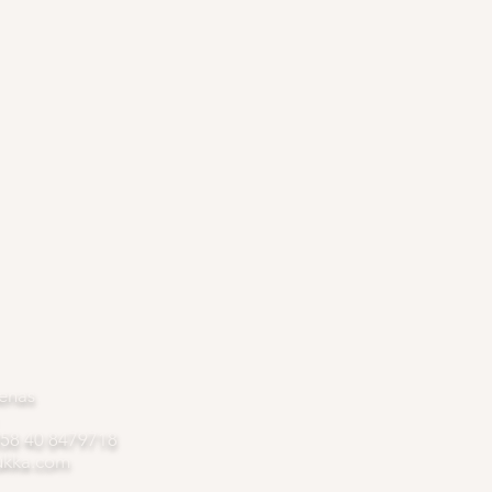
enas
358 40 8479718
ukka.com