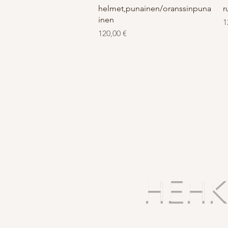
helmet,punainen/oranssinpuna
r
inen
K
1
Kaina
120,00 €
HEHKU