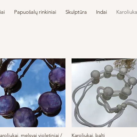
iai
Papuošalų rinkiniai
Skulptūra
Indai
Karoliuka
Greita peržiūra
Greita peržiūra
aroliukai, melsvai violetiniai /
Karoliukai, balti