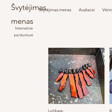
Švytėjimas.
Švytėjimas.menas
Auskarai
Vėrin
menas
Internetinė
parduotuvė
Greita peržiūra
Lohkare-
K