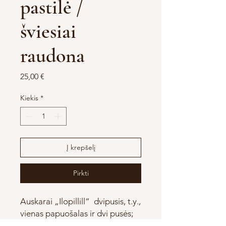
pastilė /
šviesiai
raudona
Price
25,00 €
Kiekis
*
Į krepšelį
Pirkti
Auskarai „Ilopillill“ dvipusis, t.y.,
vienas papuošalas ir dvi pusės;
vieną dieną rodoma kita pusė, o