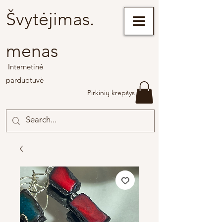
Švytėjimas.
menas
Internetinė
parduotuvė
Pirkinių krepšys