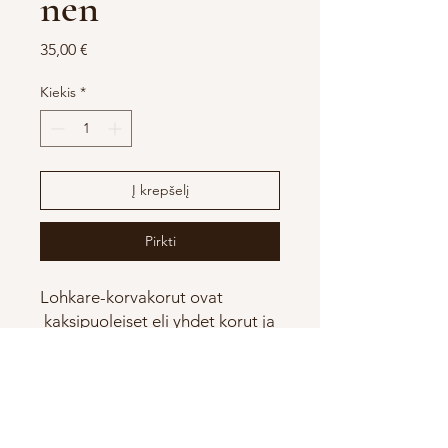
nen
Price
35,00 €
Kiekis
*
Į krepšelį
Pirkti
Lohkare-korvakorut ovat
kaksipuoleiset eli yhdet korut ja
kaksi puolta ; yhtenä päivänä
toinen puoli ja toisena päivänä
toinen puoli ja vain valittu puoli
näkyy . Katso video miten
vaihdat korun näkyvää