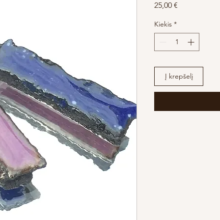
Price
25,00 €
Kiekis
*
Į krepšelį