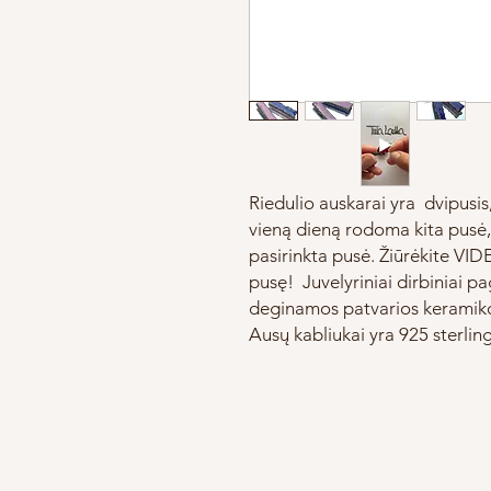
Riedulio auskarai yra dvipusis,
vieną dieną rodoma kita pusė, o
pasirinkta pusė. Žiūrėkite VI
pusę! Juvelyriniai dirbiniai pa
deginamos patvarios keramikos
Ausų kabliukai yra 925 sterlin