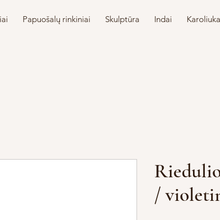
iai
Papuošalų rinkiniai
Skulptūra
Indai
Karoliuka
Riedulio
/ violeti