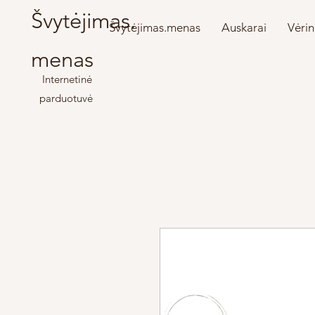
Švytėjimas.
Švytėjimas.menas
Auskarai
Vėrin
menas
Internetinė
parduotuvė