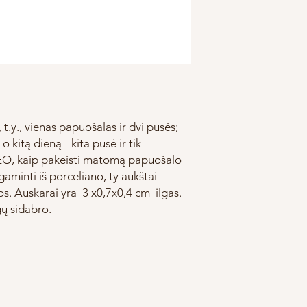
 t.y., vienas papuošalas ir dvi pusės;
 kitą dieną - kita pusė ir tik
DEO, kaip pakeisti matomą papuošalo
gaminti iš porceliano, ty aukštai
. Auskarai yra 3 x0,7x0,4 cm ilgas.
gų sidabro.