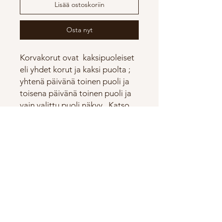
Lisää ostoskoriin
Osta nyt
Korvakorut ovat kaksipuoleiset
eli yhdet korut ja kaksi puolta ;
yhtenä päivänä toinen puoli ja
toisena päivänä toinen puoli ja
vain valittu puoli näkyy . Katso
video miten vaihdat korun
näkyvää puolta! Korut ovat
posliinia eli korkeapolttoista
kestävää keramiikkaa. Korvikset
ovat 2cm mittaiset.Korviskoukut
ovat 925 Sterling hopeaa.
Korvikset tulevat pienessä
rasiassa!