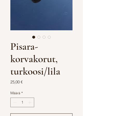
Pisara-
korvakorut,
turkoosi/lila
Hinta
25,00 €
Määrä
*