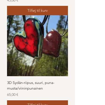
45,00 €
Tilføj til kurv
3D Sydän-riipus, suuri, puna-
musta/viininpunainen
Pris
65,00 €
Tilføj til kurv