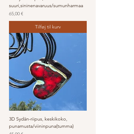
suuri,sininenavaruus/sumunharmaa
Pris
65,00 €
Tilføj til kurv
3D Sydän-riipus, keskikoko,
punamusta/viininpuna(tumma)
Pris