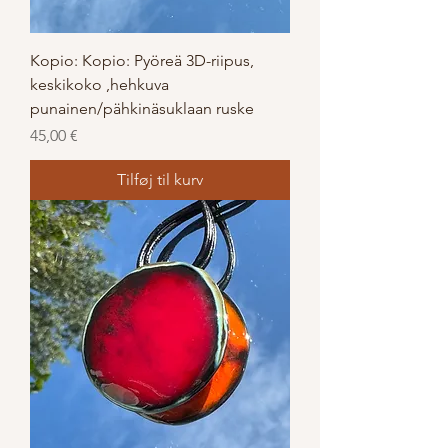
Kopio: Kopio: Pyöreä 3D-riipus,
keskikoko ,hehkuva
punainen/pähkinäsuklaan ruske
Pris
45,00 €
Tilføj til kurv