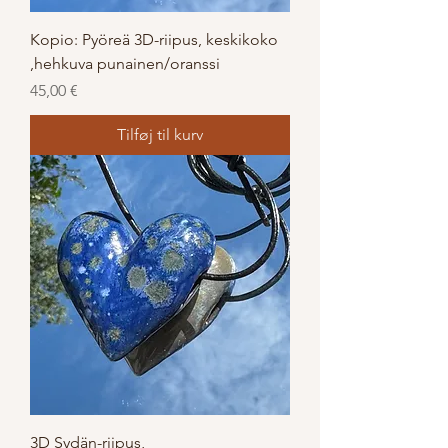
Kopio: Pyöreä 3D-riipus, keskikoko
,hehkuva punainen/oranssi
Pris
45,00 €
Tilføj til kurv
3D Sydän-riipus,