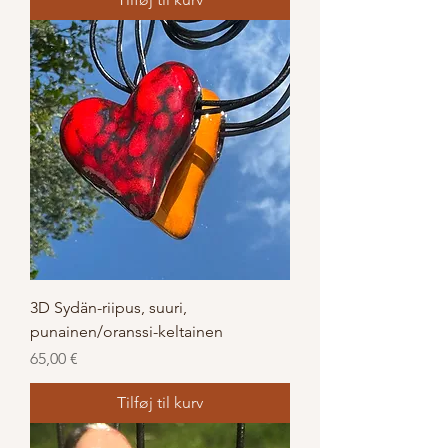
3D Sydän-riipus, suuri,
punainen/oranssi-keltainen
Pris
65,00 €
Tilføj til kurv