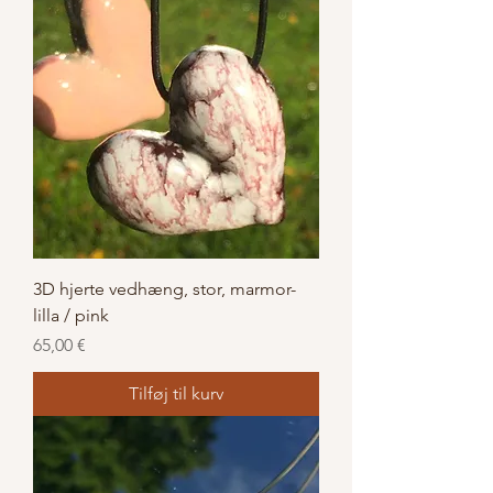
3D hjerte vedhæng, stor, marmor-
lilla / pink
Pris
65,00 €
Tilføj til kurv