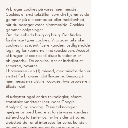
Vi bruger cookies på vores hjemmeside.
Cookies er små tekstfiler, som din hjemmeside
gemmer på din computer eller mobilenhed,
når du besøger vores hjemmeside. Cookies
gemmer oplysninger
Om din enheds brug og brug. Der findes
forskellige typer cookies. Vi bruger tekniske
cookies til at identificere kunden, vedligeholde
login og funktionerne i indkøbskurven. Accept
af brugen af cookies til disse funktioner er
obligatorisk. De cookies, der er indstillet af
serveren, bevares
I browseren i en (1) måned, medmindre den er
slettet fra browserindstillingerne. Besøg på
hjemmesiden nulstiller cookies, hvis browseren
tillader det.
Vi udnytter også andre teknologier, såsom
statistiske værktøjer (herunder Google
Analytics) og sporing. Disse teknologier
hjælper os med bedre at forstå vores kunders
adfærd og fortæller os, hvilke sider på vores
websted der er af interesse for vores kunder,
og hvilke oplysninger og tjenester der er