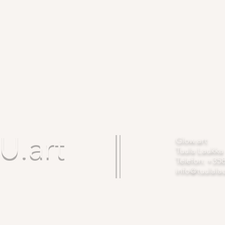
.art
Glow.art
Tuula Laukka
Telefon: +35
info@tuulala