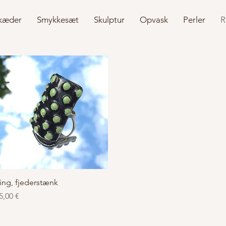
kæder
Smykkesæt
Skulptur
Opvask
Perler
R
Hurtigvisning
ing, fjederstænk
ris
5,00 €