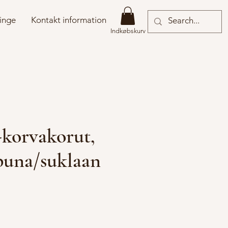
inge
Kontakt information
Indkøbskurv
-korvakorut,
puna/suklaan