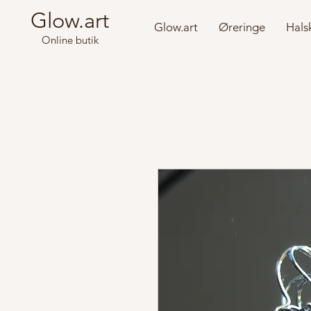
Glow.art
Glow.art
Øreringe
Hals
Online butik