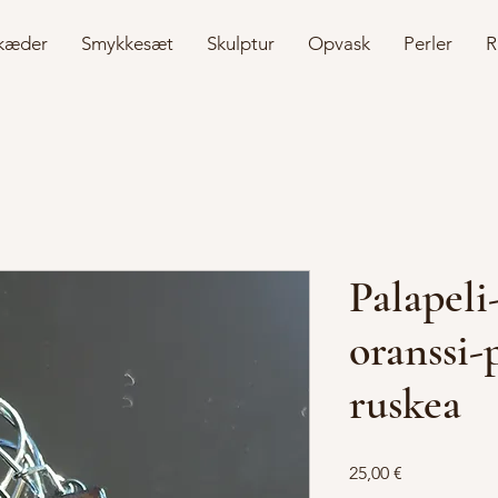
kæder
Smykkesæt
Skulptur
Opvask
Perler
R
Palapeli
oranssi-
ruskea
Pris
25,00 €