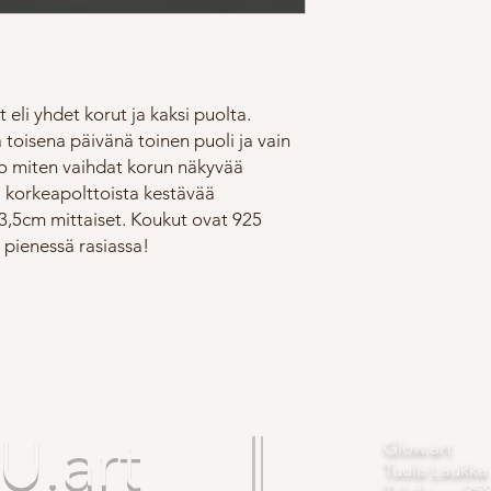
 eli yhdet korut ja kaksi puolta.
 toisena päivänä toinen puoli ja vain
deo miten vaihdat korun näkyvää
li korkeapolttoista kestävää
3,5cm mittaiset. Koukut ovat 925
 pienessä rasiassa!
.art
Glow.art
Tuula Laukka